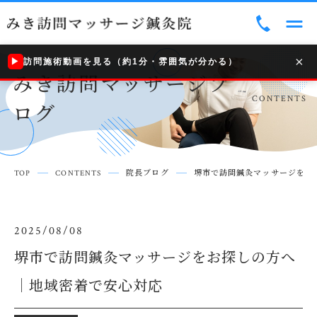
トップ
TOP
×
こんなお悩みのある方へ
訪問施術動画を見る（約1分・雰囲気が分かる）
▶
みき訪問マッサージブ
TROUBLE
CONTENTS
当院について
ログ
ABOUT US
ご利用案内
INFORMATION
TOP
CONTENTS
院長ブログ
堺市で訪問鍼灸マッサージをお
みき訪問マッサージブログ
CONTENTS
アクセス
2025/08/08
ACCESS
堺市で訪問鍼灸マッサージをお探しの方へ
お知らせ一覧
コンテンツ一覧
｜地域密着で安心対応