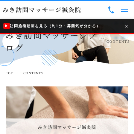
トップ
TOP
×
こんなお悩みのある方へ
訪問施術動画を見る（約1分・雰囲気が分かる）
▶
みき訪問マッサージブ
TROUBLE
CONTENTS
当院について
ログ
ABOUT US
ご利用案内
INFORMATION
TOP
CONTENTS
みき訪問マッサージブログ
CONTENTS
アクセス
ACCESS
お知らせ一覧
コンテンツ一覧